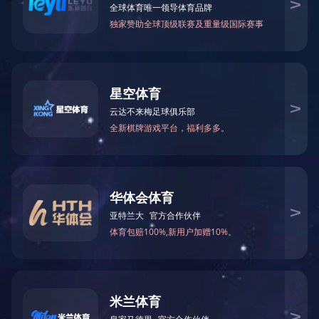
上一个：
乐动网页版登录入口-乐动（中国）