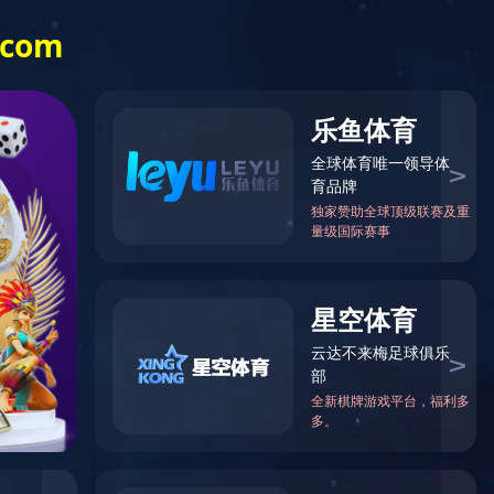
乐动网页版登录入口