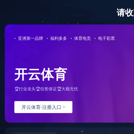
乐动网页版登录入口
乐动网页版登录入口
关于我们
乐动网页版登录入口-乐动（中国）