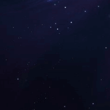
上一个：
乐动网页版登录入口-乐动（中国）
下一个：
自动化产线
关于我们
乐