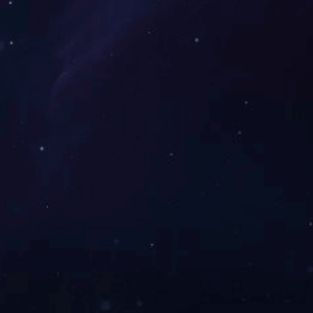
动网页版登录入口-乐动
在线订购
乐动网页版登录入
（中国） 展示